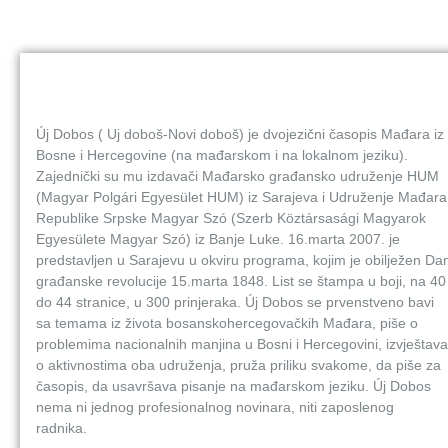
Új Dobos ( Uj doboš-Novi doboš) je dvojezični časopis Mađara iz
Bosne i Hercegovine (na mađarskom i na lokalnom jeziku).
Zajednički su mu izdavači Mađarsko građansko udruženje HUM
(Magyar Polgári Egyesület HUM) iz Sarajeva i Udruženje Mađara
Republike Srpske Magyar Szó (Szerb Köztársasági Magyarok
Egyesülete Magyar Szó) iz Banje Luke. 16.marta 2007. je
predstavljen u Sarajevu u okviru programa, kojim je obilježen Da
građanske revolucije 15.marta 1848. List se štampa u boji, na 40
do 44 stranice, u 300 prinjeraka. Új Dobos se prvenstveno bavi
sa temama iz života bosanskohercegovačkih Mađara, piše o
problemima nacionalnih manjina u Bosni i Hercegovini, izvještava
o aktivnostima oba udruženja, pruža priliku svakome, da piše za
časopis, da usavršava pisanje na mađarskom jeziku. Új Dobos
nema ni jednog profesionalnog novinara, niti zaposlenog
radnika.