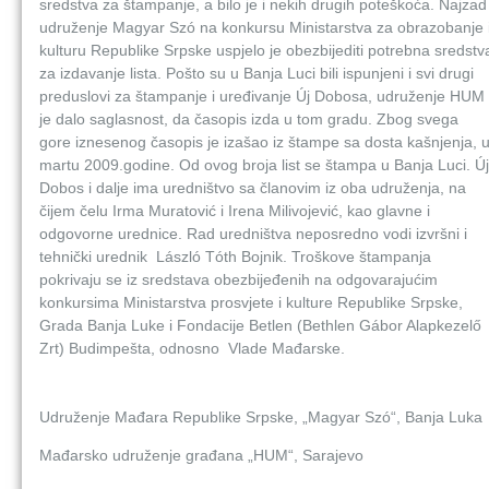
sredstva za štampanje, a bilo je i nekih drugih poteškoća. Najzad
udruženje Magyar Szó na konkursu Ministarstva za obrazobanje 
kulturu Republike Srpske uspjelo je obezbijediti potrebna sredstv
za izdavanje lista. Pošto su u Banja Luci bili ispunjeni i svi drugi
preduslovi za štampanje i uređivanje Új Dobosa, udruženje HUM
je dalo saglasnost, da časopis izda u tom gradu. Zbog svega
gore iznesenog časopis je izašao iz štampe sa dosta kašnjenja, 
martu 2009.godine. Od ovog broja list se štampa u Banja Luci. Új
Dobos i dalje ima uredništvo sa članovim iz oba udruženja, na
čijem čelu Irma Muratović i Irena Milivojević, kao glavne i
odgovorne urednice. Rad uredništva neposredno vodi izvršni i
tehnički urednik László Tóth Bojnik. Troškove štampanja
pokrivaju se iz sredstava obezbijeđenih na odgovarajućim
konkursima Ministarstva prosvjete i kulture Republike Srpske,
Grada Banja Luke i Fondacije Betlen (Bethlen Gábor Alapkezelő
Zrt) Budimpešta, odnosno Vlade Mađarske.
Udruženje Mađara Republike Srpske, „Magyar Szó“, Banja Luka
Mađarsko udruženje građana „HUM“, Sarajevo