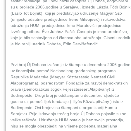
sastav redakcije, pa i novi naziv časopisa Új Dobos, dogovoreni
su u proljeće 2006.godine u Sarajevu, između Lászla Tóth Bojnik
(Laslo Tot Bojnik), koji je predstavljao udruženje Magyar Szó
(umjesto odsutne predsjednice Irene Milivojević) i rukovodstva
udruženja HUM, predsjednice Irme Muratović i predsjednice
Izvršnog odbora Éve Juhász-Pašić. Časopis je imao uredništvo,
koje je bilo sastavljeno od članova oba udruženja. Glavni urednik
je bio raniji urednik Doboša, Edin Dervišefendić.
Prvi broj Új Dobosa izašao je iz štampe u decembru 2006.godine
uz finansijsku pomoć Nacionalnog građanskog programa
Republike Mađarske (Magyar Köztársaság Nemzeti Civil
Alapprograma), posredstvom Fondacije za razvoj demokratskih
prava (Demokratikus Jogok Fejlesztéséért Alapítvány) iz
Budimpešte. Drugi broj je odštampan u decembru sljedeće
godine uz pomoć Ilješ fondacije ( Illyés Közalapítvány ) isto iz
Budimpeste. Ovi brojevi su štampani u organizaciji Hum u
Sarajevu. Prije izdavanja trećeg broja Új Dobosa pojavile su se
velike teškoće. Udruženje HUM ostalo je bez svojih prostorija,
nisu se mogla obezbjediti na vrijeme potrebna materijalna