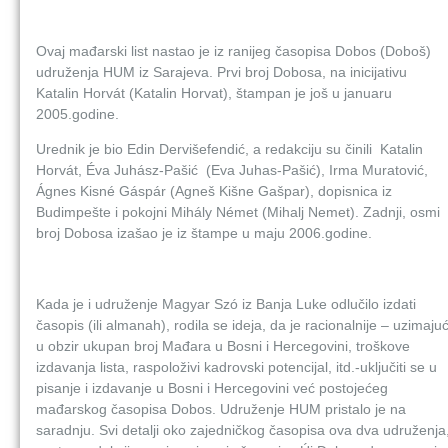
Ovaj mađarski list nastao je iz ranijeg časopisa Dobos (Doboš)
udruženja HUM iz Sarajeva. Prvi broj Dobosa, na inicijativu
Katalin Horvát (Katalin Horvat), štampan je još u januaru
2005.godine.
Urednik je bio Edin Dervišefendić, a redakciju su činili Katalin
Horvát, Éva Juhász-Pašić (Eva Juhas-Pašić), Irma Muratović,
Ágnes Kisné Gáspár (Agneš Kišne Gašpar), dopisnica iz
Budimpešte i pokojni Mihály Német (Mihalj Nemet). Zadnji, osmi
broj Dobosa izašao je iz štampe u maju 2006.godine.
Kada je i udruženje Magyar Szó iz Banja Luke odlučilo izdati
časopis (ili almanah), rodila se ideja, da je racionalnije – uzimajuć
u obzir ukupan broj Mađara u Bosni i Hercegovini, troškove
izdavanja lista, raspoloživi kadrovski potencijal, itd.-uključiti se u
pisanje i izdavanje u Bosni i Hercegovini već postojećeg
mađarskog časopisa Dobos. Udruženje HUM pristalo je na
saradnju. Svi detalji oko zajedničkog časopisa ova dva udruženja