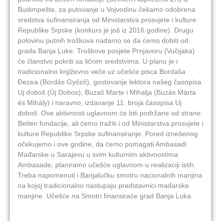
Budimpešte, za putovanje u Vojvodinu čekamo odobrena
sredstva sufinansiranja od Ministarstva prosvjete i kulture
Republike Srpske (konkurs je još iz 2016.godine). Drugu
polovinu putnih troškova nadamo se da ćemo dobiti od
grada Banja Luke. Troškove posjete Prnjavoru (Vučijaka)
će članstvo pokriti sa ličnim sredstvima. U planu je i
tradicionalno književno veče uz učešće pisca Bordaša
Đezea (Bordás Győző), gostovanje lektora našeg časopisa
Uj doboš (Új Dobos), Buzaš Marte i Mihalja (Buzás Márta
és Mihály) i naravno, izdavanje 11. broja časopisa Uj
doboš. Ove aktivnosti uglavnom će biti podržane od strane
Betlen fondacije, ali ćemo tražiti i od Ministarstva prosvjete i
kulture Republike Srpske sufinansiranje. Pored iznešenog
očekujemo i ove godine, da ćemo pomagati Ambasadi
Mađarske u Sarajevu u svim kulturnim aktivnostima
Ambasade, planiramo učešće uglavnom u realizaciji istih.
Treba napomenuti i Banjalučku smotru nacionalnih manjina
na kojoj tradicionalno nastupaju predstavnici mađarske
manjine. Učešće na Smotri finansiraće grad Banja Luka.