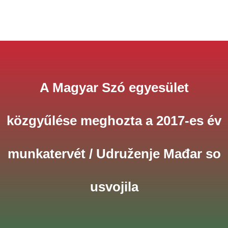
A Magyar Szó egyesület
közgyűlése meghozta a 2017-es év
munkatervét / Udruženje Mađar so
usvojila