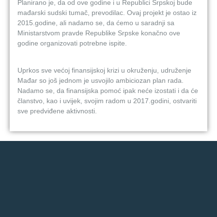
Planirano je, da od ove godine i u Republici Srpskoj bude
mađarski sudski tumač, prevodilac. Ovaj projekt je ostao iz
2015.godine, ali nadamo se, da ćemo u saradnji sa
Ministarstvom pravde Republike Srpske konačno ove
godine organizovati potrebne ispite.
Uprkos sve većoj finansijskoj krizi u okruženju, udruženje
Mađar so još jednom je usvojilo ambiciozan plan rada.
Nadamo se, da finansijska pomoć ipak neće izostati i da će
članstvo, kao i uvijek, svojim radom u 2017.godini, ostvariti
sve predviđene aktivnosti.