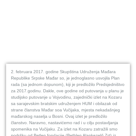
2. februara 2017. godine Skupština Udruženja Mađara
Republike Srpske Mađar so, je jednoglasno usvojila Plan
rada (sa jednom dopunom), kiji je predložilo Predsjedništvo
za 2017.godinu. Dakle, ove godine od putovanja u planu je
studijsko putovanje u Vojvodinu, zajednički izlet na Kozaru
sa sarajevskim bratskim udruženjem HUM i obilazak od
strane članstva Mađar soa Vučijaka, mjesta nekadašnjeg
mađarskog naselja u Bosni. Ovaj izlet je predložilo
članstvo. Naravno, nastavićemo rad i u cilju postavljanja
spomenika na Vučijaku. Za izlet na Kozaru zatražili smo
podršku od Betlen fondacije (Bethlen Alapkezelő Zrt) iz