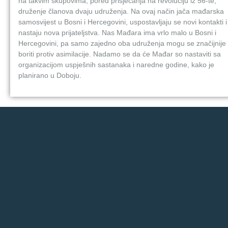
na takvim skupovima, pored prisjećanja na revoluciju iz 56-te,
druženje članova dvaju udruženja. Na ovaj način jača mađarska
samosvijest u Bosni i Hercegovini, uspostavljaju se novi kontakti i
nastaju nova prijateljstva. Nas Mađara ima vrlo malo u Bosni i
Hercegovini, pa samo zajedno oba udruženja mogu se značijnije
boriti protiv asimilacije. Nadamo se da će Mađar so nastaviti sa
organizacijom uspješnih sastanaka i naredne godine, kako je
planirano u Doboju.