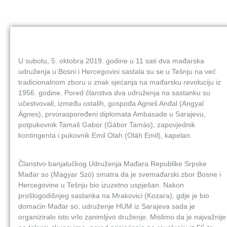
U subotu, 5. oktobra 2019. godine u 11 sati dva mađarska
udruženja u Bosni i Hercegovini sastala su se u Tešnju na već
tradicionalnom zboru u znak sjećanja na mađarsku revoluciju iz
1956. godine. Pored članstva dva udruženja na sastanku su
učestvovali, između ostalih, gospođa Agneš Anđal (Angyal
Ágnes), prvoraspoređeni diplomata Ambasade u Sarajevu,
potpukovnik Tamaš Gabor (Gábor Tamás), zapovjednik
kontingenta i pukovnik Emil Olah (Oláh Emil), kapelan.
Članstvo banjalučkog Udruženja Mađara Republike Srpske
Mađar so (Magyar Szó) smatra da je svemađarski zbor Bosne i
Hercegovine u Tešnju bio izuzetno uspješan. Nakon
prošlogodišnjeg sastanka na Mrakovici (Kozara), gdje je bio
domaćin Mađar so, udruženje HUM iz Sarajeva sada je
organiziralo isto vrlo zanimljivo druženje. Mislimo da je najvažnije