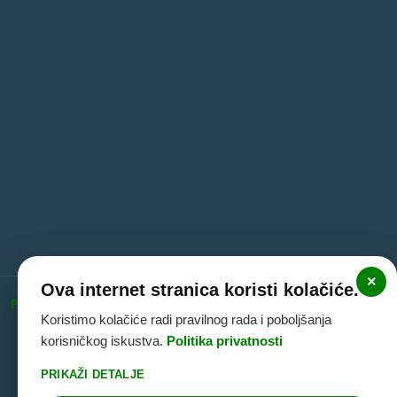
×
Ova internet stranica koristi kolačiće.
Politika privatnosti
|
Politika kolačića
|
Pravne informacije
Koristimo kolačiće radi pravilnog rada i poboljšanja
(Impressum)
korisničkog iskustva.
Politika privatnosti
PRIKAŽI DETALJE