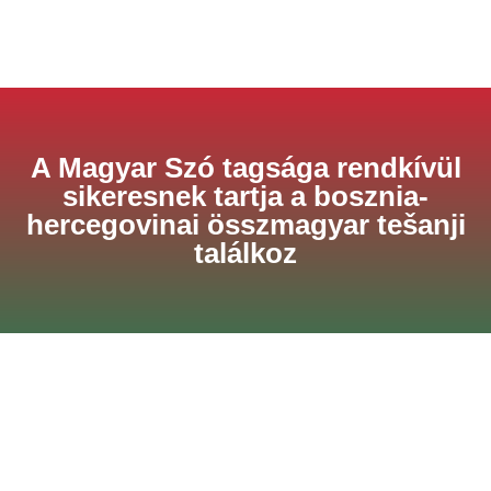
A Magyar Szó tagsága rendkívül
sikeresnek tartja a bosznia-
hercegovinai összmagyar tešanji
találkoz