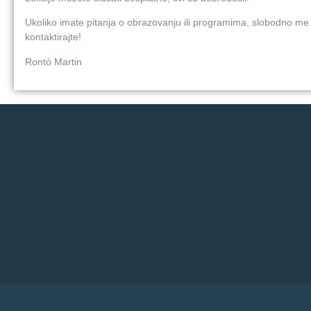
Ukoliko imate pitanja o obrazovanju ili programima, slobodno me
kontaktirajte!
Rontó Martin