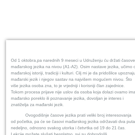
Od 1 oktobra,pa narednih 9 meseci u Udruženju ću držati časove
mađarskog jezika na nivou (A1-A2). Osim nastave jezika, učimo 
mađarskoj istoriji, tradiciji i kulturi. Cilj mi je da pridošlice upoznaj
mađarski jezik i njegov sastav na najvišem mogućem nivou. Što
više jezika osoba zna, to je vrjedniji i korisniji član zajednice.
Tokom procesa prijave nije uslov da osoba koja dolazi ovamo im
mađarsko poreklo ili poznavanje jezika, dovoljan je interes i
znatiželja za mađarski jezik.
Ovogodišnje časove jezika prati veliki broj interesovanja
od početka, pa će se časovi mađarskog jezika održavati dva puta
nedeljno, odnosno svakog utorka i četvrtka od 19 do 21 čas.
Lekcije možete slušati besplatno, svi su dobrodošli.