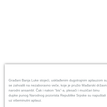
Građani Banja Luke stojeći, usklađenim dugotrajnim aplauzom s
se zahvalili na nezaboravno veče, koje je pružio Mađarski državn
narodni ansambl. Čak i nakon “bis”-a, plesači i muzičari binu
dupke punog Narodnog pozorista Republike Srpske su napuštali
uz višeminutni aplauz.