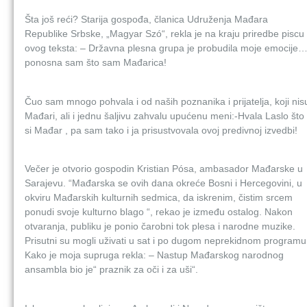
Šta još reći? Starija gospođa, članica Udruženja Mađara
Republike Srbske, „Magyar Szó“, rekla je na kraju priredbe piscu
ovog teksta: – Državna plesna grupa je probudila moje emocije
ponosna sam što sam Mađarica!
Čuo sam mnogo pohvala i od naših poznanika i prijatelja, koji nis
Mađari, ali i jednu šaljivu zahvalu upućenu meni:-Hvala Laslo što
si Mađar , pa sam tako i ja prisustvovala ovoj predivnoj izvedbi!
Večer je otvorio gospodin Kristian Pósa, ambasador Mađarske u
Sarajevu. “Mađarska se ovih dana okreće Bosni i Hercegovini, u
okviru Mađarskih kulturnih sedmica, da iskrenim, čistim srcem
ponudi svoje kulturno blago “, rekao je između ostalog. Nakon
otvaranja, publiku je ponio čarobni tok plesa i narodne muzike.
Prisutni su mogli uživati u sat i po dugom neprekidnom programu
Kako je moja supruga rekla: – Nastup Mađarskog narodnog
ansambla bio je“ praznik za oči i za uši“.