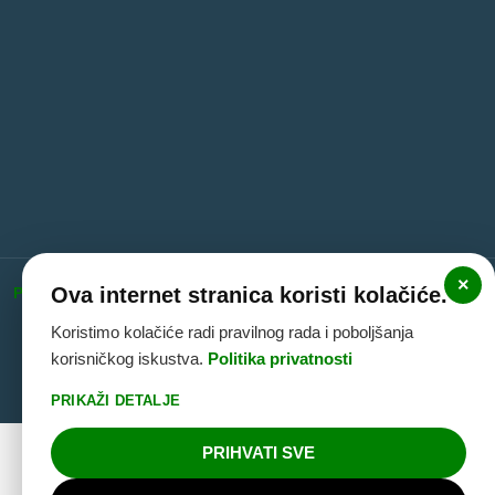
×
Ova internet stranica koristi kolačiće.
Politika privatnosti
|
Politika kolačića
|
Pravne informacije
(Impressum)
Koristimo kolačiće radi pravilnog rada i poboljšanja
korisničkog iskustva.
Politika privatnosti
PRIKAŽI DETALJE
PRIHVATI SVE