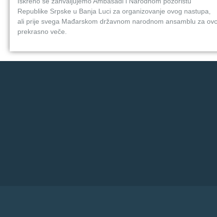
Iskreno se zahvaljujemo Ambasadi i Narodnom pozorištu
Republike Srpske u Banja Luci za organizovanje ovog nastupa,
ali prije svega Mađarskom državnom narodnom ansamblu za ov
prekrasno veče.